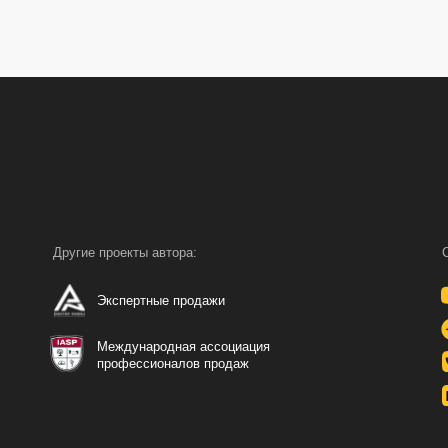
Другие проекты автора:
Социальные сети 
Youtube кана
Экспертные продажи
Телеграм-ка
Международная ассоциация
VK-сообщест
профессионалов продаж
Rutube канал
Политика конфиденциальности
Реализация
проекта ГК ТВИМ
© 2000-2024 doverie.biz