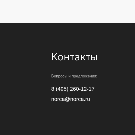
Вопросы и предложения:
8 (495) 260-12-17
norca@norca.ru
ИНН 344202163376
ИП Норка Дмитрий Иванович