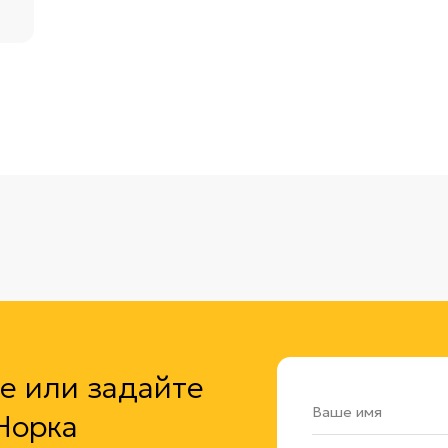
ли задайте
Ваше имя
ка
ать
+7
ия бесплатной
Email
Комментарий