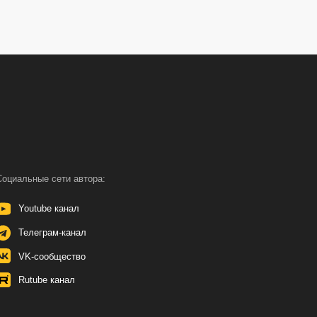
автора:
л
нал
во